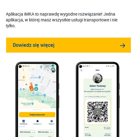
Aplikacja iMKA to naprawdę wygodne rozwiązanie! Jedna
Kar
aplikacja, w której masz wszystkie usługi transportowe i nie
moż
tylko.
Kar
roz
Dowiedz się więcej