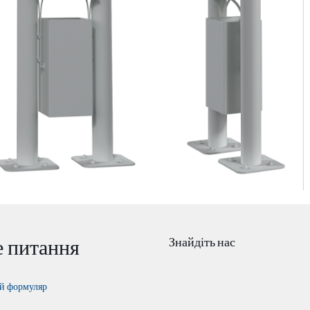
е питання
Знайдіть нас
й формуляр