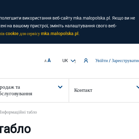
полегшити використання веб-сайту mka.malopolska.pl. Якщо ви не
ені на вашому пристрої, змініть налаштування свого веб-
ів cookie для сервісу mka.malopolska.pl.
A
Увійти / Зареєструвати
A
родаж та
Контакт
бслуговування
Інформаційні табло
табло