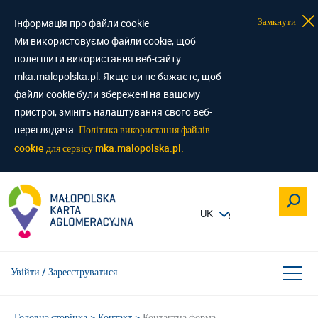
Замкнути
Інформація про файли cookie
Ми використовуємо файли cookie, щоб
полегшити використання веб-сайту
mka.malopolska.pl. Якщо ви не бажаєте, щоб
файли cookie були збережені на вашому
пристрої, змініть налаштування свого веб-
переглядача.
Політика використання файлів
cookie для сервісу mka.malopolska.pl.
Увійти / Зареєструватися
Головна сторінка
Контакт
Контактна форма