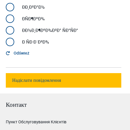
ÐÐ¸Ð²Ð°Ð½
ÐÑÐ¶ÐºÐ¾
ÐÐ½Ð¸Ð¶ÐºÐ¾Ð²Ð° ÑÐ°ÑÐ°
Ð ÑÐ·Ð´Ð²Ð¾
Odśwież
Контакт
Пункт Обслуговування Клієнтів